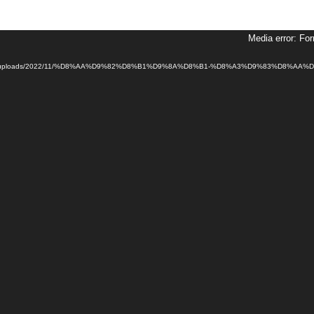
Video
Media error: For
Player
wp-content/uploads/2022/11/%D8%AA%D9%82%D8%B1%D9%8A%D8%B1-%D8%A3%D9%83%D8%A