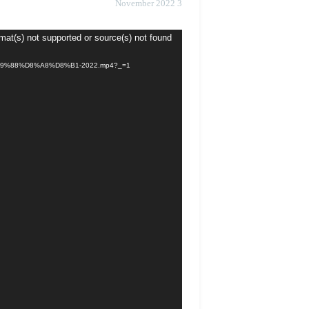
3 November 2022
mat(s) not supported or source(s) not found
A%D9%88%D8%A8%D8%B1-2022.mp4?_=1