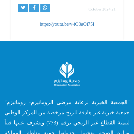
21 October 2024
https://youtu.be/v-iQ3aQi75I
"الجمعية الخيرية لرعاية مرضى الروماتيزم- روماتيزم"
جمعية خيرية غير هادفة للربح مرخصة من المركز الوطني
لتنمية القطاع غير الربحي برقم (773) وتشرف عليها فنياً
وزارة الصحة وتشمل خدماتها جميع مناطق المملكة