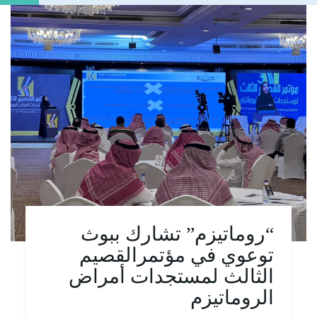
“روماتيزم” تشارك ببوث
توعوي في مؤتمرالقصيم
الثالث لمستجدات أمراض
الروماتيزم