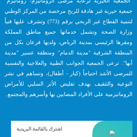
"الجمعية الخيرية لرعاية مرضى الروماتيزم- روماتيزم"
جمعية خيرية غير هادفة للربح مرخصة من المركز الوطني
لتنمية القطاع غير الربحي برقم (773) وتشرف عليها فنياً
وزارة الصحة وتشمل خدماتها جميع مناطق المملكة
ومقرها الرئيسي بمدينة الرياض، ولديها فرعان بكل من
المنطقة الشرقية "مدينة الدمام" ومنطقة عسير "مدينة
أبها". ترعى الجمعية الجوانب الطبية والعلاجية والنفسية
للمرضى الأشد احتياجاً (كبار - أطفال)، وتساهم في نشر
التوعية والتثقيف بهدف تقليص الأثر السلبي للأمراض
الروماتيزمية على الأفراد المصابين بها وأسرهم والمجتمع.