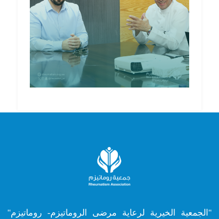
"الجمعية الخيرية لرعاية مرضى الروماتيزم- روماتيزم"