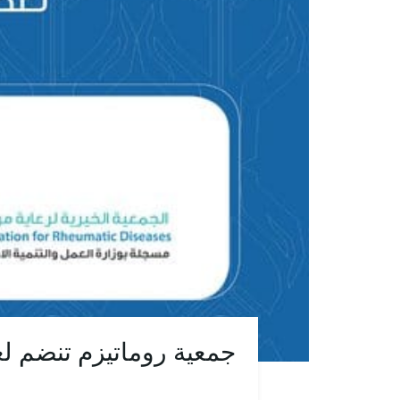
جمعية روماتيزم تنضم ل