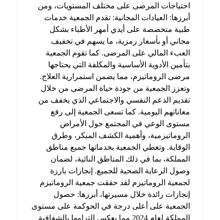
احتياجات
المرضى على مختلف المستويات، ومن
أبرزها: العيادات المجانية: تقدم الجمعية خدمات
طبية متخصصة على أيدي أمهر الأطباء بشكل
مجاني أو بأسعار رمزية، ما يسهم في تخفيف
العبء المالي على المرضى. كما تقوم الجمعية
بتأمين الأدوية
الأساسية والمكلفة التي يحتاجها
مرضى الروماتيزم، مما يضمن استمرارية العلاج.
وتعزز الجمعية من جودة حياة المرضى من خلال
تقديم الدعم النفسي والاجتماعي الذي يخفف من
معاناتهم اليومية. كما تسعى الجمعية إلى رفع
مستوى الوعي في المجتمع
حول الأمراض
الروماتيزمية، وأهمية الكشف المبكر، وطرق
الوقاية. وتغطي الجمعية بخدماتها جميع مناطق
المملكة، بما في ذلك المناطق النائية، لضمان
وصول الرعاية الصحية للجميع. إنجازات بارزة
لجمعية الروماتيزم لقد حققت جمعية الروماتيزم
إنجازات رائدة
خلال مسيرتها، أبرزها: حصول
الجمعية على أعلى درجة في الحوكمة على مستوى
المملكة لعام 2024 مما يعكس التزامها بالشفافية