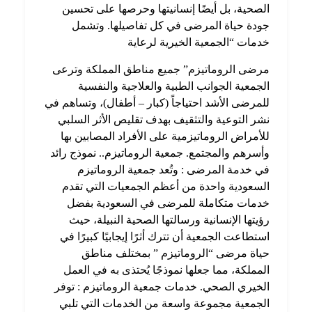
الصحية، بل أيضًا إنسانيتها وحرصها على تحسين
جودة حياة المرضى في كل تفاصيلها. وتشمل
خدمات “الجمعية الخيرية لرعاية
مرضى الروماتيزم” جميع مناطق المملكة وترعى
الجمعية الجوانب الطبية والعلاجية والنفسية
للمرضى الأشد احتياجاً (كبار – أطفال)، وتساهم في
نشر التوعية والتثقيف بهدف تقليص الأثر السلبي
للأمراض الروماتيزمية على الأفراد المصابين
بها
وأسرهم والمجتمع. جمعية الروماتيزم.. نموذج رائد
في خدمة المرضى : وتُعد جمعية الروماتيزم
السعودية واحدة من أعظم الجمعيات التي تقدم
خدمات متكاملة للمرضى في السعودية بفضل
رؤيتها الإنسانية ورسالتها الصحية النبيلة، حيث
استطاعت الجمعية أن تترك أثرًا إيجابيًا كبيرًا في
حياة مرضى “الروماتيزم ” بمختلف مناطق
المملكة، مما جعلها نموذجًا يُحتذى به في العمل
الخيري الصحي. خدمات جمعية الروماتيزم : توفر
الجمعية مجموعة واسعة من الخدمات التي تلبي