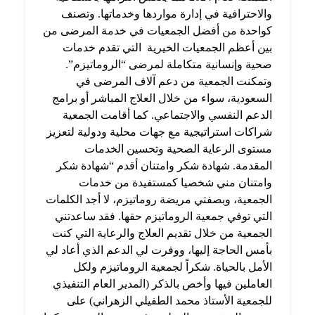
والاحترافية في إدارة مواردها وخدماتها. وتصنف
كواحدة من أفضل الجمعيات في خدمة المرضى من
بين أعظم الجمعيات الخيرية
التي تقدم خدمات
صحية وإنسانية متكاملة لمرضى “الروماتيزم”.
وتمكنت الجمعية من دعم آلاف المرضى في
السعودية، سواء من خلال العلاج المباشر أو برامج
الدعم النفسي والاجتماعي. كما أقامت الجمعية
شراكات استراتيجية مع جهات محلية ودولية لتعزيز
مستوى الرعاية الصحية وتحسين الخدمات
المقدمة. شهادة شكر وامتنان أقدم “شهادة شكر
وامتنان مني شخصيا كمستفيدة من خدمات
الجمعية، وبصفتي مريضة روماتيزم، لا أجد الكلمات
التي توفي جمعية الروماتيزم حقها. فقد ساعدتني
الجمعية من خلال
تقديم العلاج والرعاية التي كنت
بأمس الحاجة إليها، ووفرت لي الدعم الذي أعاد لي
الأمل بالحياة. شكراً لجمعية الروماتيزم ولكل
العاملين فيها وأخص بالذكر (المدير العام التنفيذي
للجمعية الأستاذ محمد الطفيلي الزهراني) على