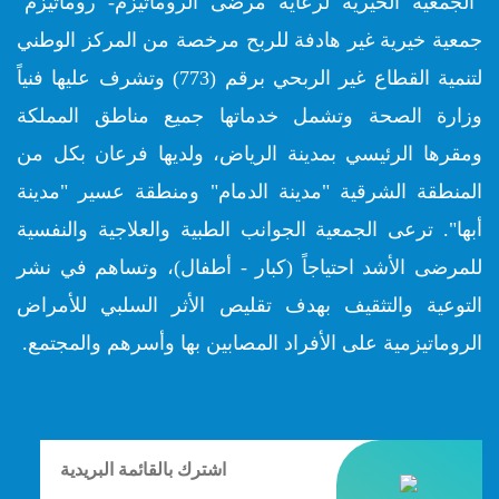
"الجمعية الخيرية لرعاية مرضى الروماتيزم- روماتيزم"
جمعية خيرية غير هادفة للربح مرخصة من المركز الوطني
لتنمية القطاع غير الربحي برقم (773) وتشرف عليها فنياً
وزارة الصحة وتشمل خدماتها جميع مناطق المملكة
ومقرها الرئيسي بمدينة الرياض، ولديها فرعان بكل من
المنطقة الشرقية "مدينة الدمام" ومنطقة عسير "مدينة
أبها". ترعى الجمعية الجوانب الطبية والعلاجية والنفسية
للمرضى الأشد احتياجاً (كبار - أطفال)، وتساهم في نشر
التوعية والتثقيف بهدف تقليص الأثر السلبي للأمراض
الروماتيزمية على الأفراد المصابين بها وأسرهم والمجتمع.