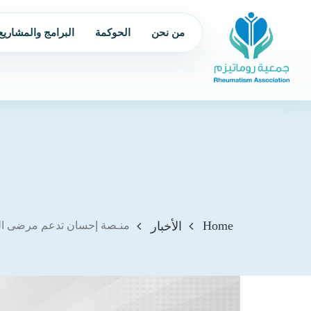
من نحن
الحوكمة
البرامج والمشاريع
Home
الأخبار
منـصة إحسان تدعم مرضى الروماتيزم بمبلغ 837,970.00 ريالاً