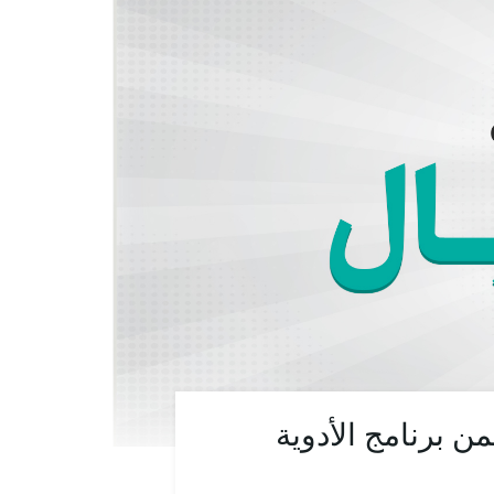
لروماتيزم بمبلغ 837,970.00 ريالاً ضمن برنامج الأدوية