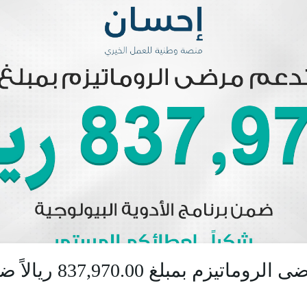
منـصة إحسان تدعم مرضى ا