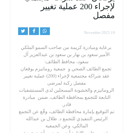
لإجراء 200 عملية تغيير
مفصل
19 November 2025
برعاية ومبادرة كريمة من صاحب السمو الملكي
الأمير سعود بن نهار بن سعود بن عبدالعزيز آل
سعود، محافظ الطائف:
تجمع الطائف الصحي
و
جمعية روماتيزم
يوقعان
عقد شراكة مجتمعية لإجراء (200) عملية تغيير
مفصل ركبة لمرضى
الروماتيزم والخشونة المسجلين لدى المستشفيات
التابعة للتجمع بمحافظة الطائف، ضمن
مبادرة
قادر
.
تم التوقيع بإمارة محافظة الطائف، وقّع عن التجمع
الرئيس التنفيذي للتجمع د. طلال بن عبدالله
المالكي، وعن الجمعية
رئيس مجلس الإدارة أ. د. محمد بن أحمد حمزة