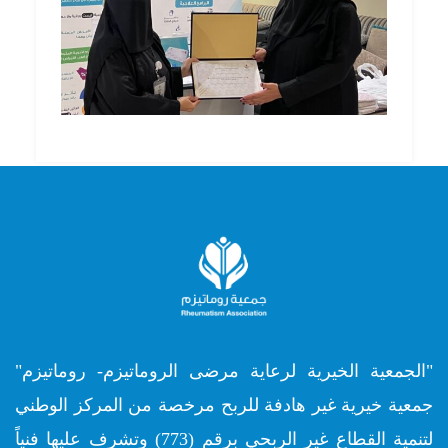
"الجمعية الخيرية لرعاية مرضى الروماتيزم- روماتيزم"
جمعية خيرية غير هادفة للربح مرخصة من المركز الوطني
لتنمية القطاع غير الربحي برقم (773) وتشرف عليها فنياً