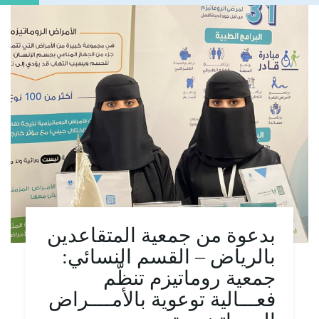
بدعوة من جمعية المتقاعدين
بالرياض – القسم النسائي:
جمعية روماتيزم تنظّم
فعـــالية توعوية بالأمــــراض