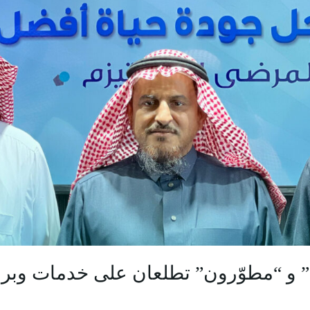
ّة” و “مطوّرون” تطلعان على خدمات وبر