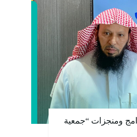
امج ومنجزات “جمعية