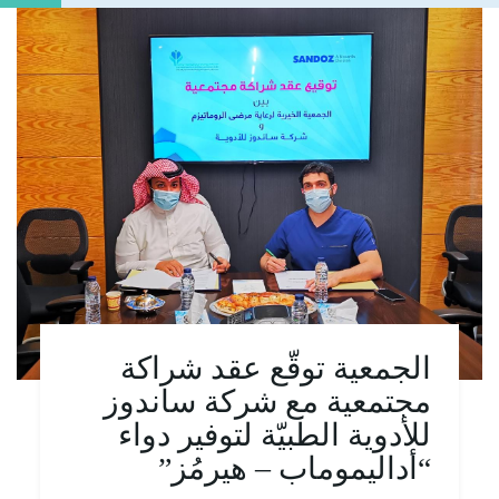
الجمعية توقّع عقد شراكة
مجتمعية مع شركة ساندوز
للأدوية الطبيّة لتوفير دواء
“أداليموماب – هيرمُز”