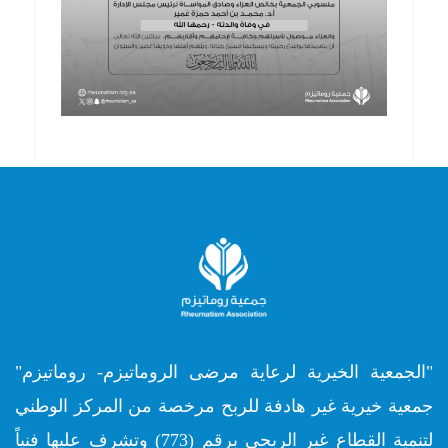
"الجمعية الخيرية لرعاية مرضى الروماتيزم- روماتيزم"
جمعية خيرية غير هادفة للربح مرخصة من المركز الوطني
لتنمية القطاع غير الربحي برقم (773) وتشرف عليها فنياً