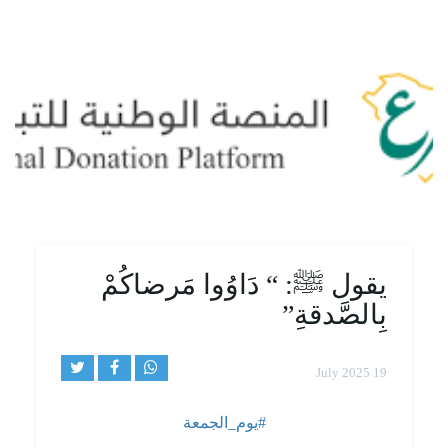
يقول ﷺ: “ دَاوُوا مَرضاكُمْ
بِالصَّدقةِ”
19 July 2025
#يوم_الجمعة