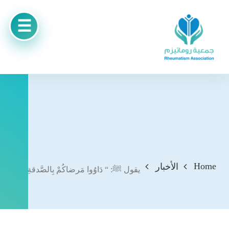
Home
الأخبار
يقول ﷺ: “ دَاوُوا مَرضاكُمْ بِالصَّدقةِ”