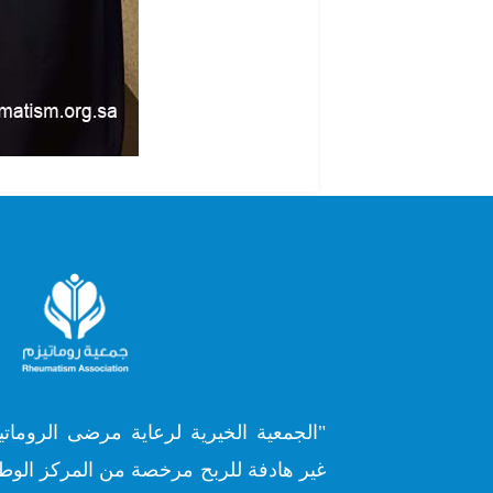
"الجمعية الخيرية لرعاية مرضى الروماتي
غير هادفة للربح مرخصة من المركز الوطن