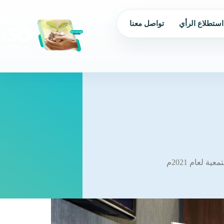
استطلاع الرأي
تواصل معنا
من نحن
الحوكمة
البرامج و
 لعام 2021م