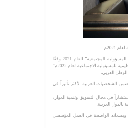
 2021م
أعلنت ‏الشبكة الإقليمية للمسؤولية الاجتماعية بمملكة البحرين عن الشخصيات العربية الأكثر تأثيرًا في مجال المسؤولية المجتمعية” للعام 2021 وفقًا
للتصنيف المهني العربي – فئة المحترفين – في دورته الثالثة خلال فعاليات ” الملتقى العاشر لشركاء الشبكة الإقليمية للمسؤولية الاجتماعية لعام 2022م”
الوطن العربي.
ضمن الشخصيات العربية الأكثر تأثيراً في
ستشاراً في مجال التسويق وتنمية الموارد
 بالدول العربية.
معية وبصماته الواضحة في العمل المؤسسي