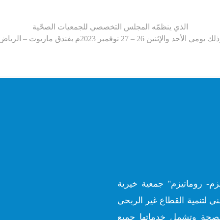
الذي ينظمّه المجلس التخصصي للجمعيات الصحّية
ك يومي الأحد والإثنين 26 – 27 نوفمبر 2023م بفندق ماريوت – الرياض.
زم- روماتيزم" جمعية خيرية
ي لتنمية القطاع غير الربحي
ارة الصحة وتشمل خدماتها جميع